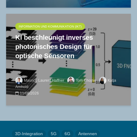
INFORMATION UND KOMMUNIKATION (IKT)
KI beschleunigt inverses
photonisches Design für
optische Sensoren
Maurice Laurent Haffner
Tom Chojne
Katja
Arnhold
11/06/2026
3D-Integration
5G
6G
Antennen