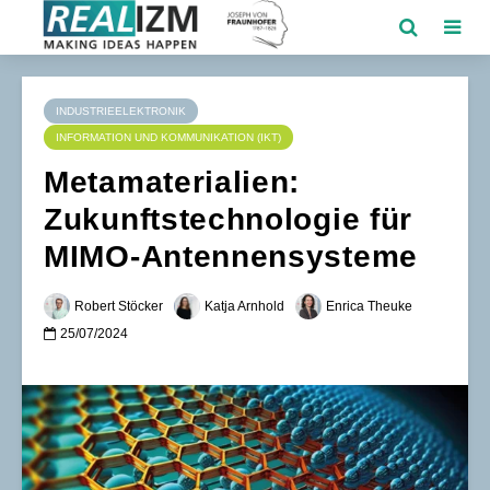
INDUSTRIEELEKTRONIK
INFORMATION UND KOMMUNIKATION (IKT)
Metamaterialien:
Zukunftstechnologie für
MIMO-Antennensysteme
Robert Stöcker
Katja Arnhold
Enrica Theuke
25/07/2024