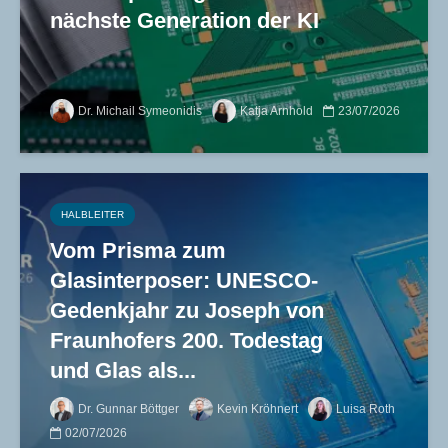
nächste Generation der KI
Dr. Michail Symeonidis
Katja Arnhold
23/07/2026
HALBLEITER
Vom Prisma zum
Glasinterposer: UNESCO-
Gedenkjahr zu Joseph von
Fraunhofers 200. Todestag
und Glas als...
Dr. Gunnar Böttger
Kevin Kröhnert
Luisa Roth
02/07/2026