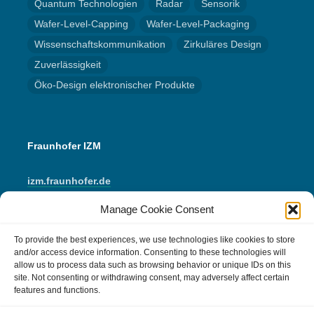
Quantum Technologien
Radar
Sensorik
Wafer-Level-Capping
Wafer-Level-Packaging
Wissenschaftskommunikation
Zirkuläres Design
Zuverlässigkeit
Öko-Design elektronischer Produkte
Fraunhofer IZM
izm.fraunhofer.de
Manage Cookie Consent
LinkedIn
Instagram
YouTube
E-Mail
To provide the best experiences, we use technologies like cookies to store
and/or access device information. Consenting to these technologies will
allow us to process data such as browsing behavior or unique IDs on this
Impressum
site. Not consenting or withdrawing consent, may adversely affect certain
features and functions.
Datenschutzerklärung