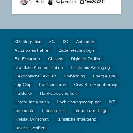
Jan Hefer
Katja Arnhold
29/02/2024
3D-Integration
5G
6G
Antennen
Autonomes Fahren
Batterietechnologie
Bio-Elektronik
Chiplets
Digitaler Zwilling
Drahtlose Kommunikation
Electronic Packaging
Elektronische Textilien
Embedding
Energielabel
Flip-Chip
Funksensoren
Grey-Box-Modellierung
Halbleiter
Hardwaresicherheit
Hetero-Integration
Hochleistungscomputer
IKT
Implantate
Industrie 4.0
Internet der Dinge
Kreislaufwirtschaft
Künstliche Intelligenz
Laserschweißen