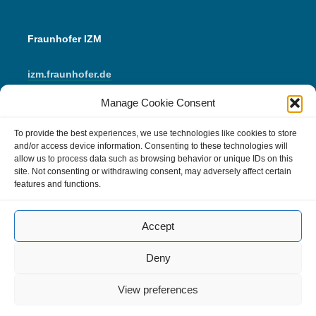
Fraunhofer IZM
izm.fraunhofer.de
Manage Cookie Consent
LinkedIn
Instagram
YouTube
E-Mail
To provide the best experiences, we use technologies like cookies to store
and/or access device information. Consenting to these technologies will
allow us to process data such as browsing behavior or unique IDs on this
Impressum
site. Not consenting or withdrawing consent, may adversely affect certain
features and functions.
Datenschutzerklärung
Accept
Cookie Policy (EU)
Kommentarrichtlinie
Deny
View preferences