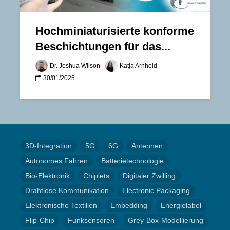
Hochminiaturisierte konforme
Beschichtungen für das...
Dr. Joshua Wilson
Katja Arnhold
30/01/2025
3D-Integration
5G
6G
Antennen
Autonomes Fahren
Batterietechnologie
Bio-Elektronik
Chiplets
Digitaler Zwilling
Drahtlose Kommunikation
Electronic Packaging
Elektronische Textilien
Embedding
Energielabel
Flip-Chip
Funksensoren
Grey-Box-Modellierung