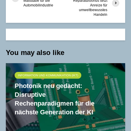
Maßstäbe für die
Reparaturbonus setzt
Automobilindustrie
Anreize für
umweltbewusstes
Handeln
You may also like
INFORMATION UND KOMMUNIKATION (IKT)
Photonik neu gedacht:
Disruptive
Rechenparadigmen für die
nächste Generation der KI