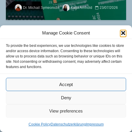
Dr. Michail Symeonidis
Katja Arnhold
23/07/2026
Manage Cookie Consent
HALBLEITER
To provide the best experiences, we use technologies like cookies to store
Vom Prisma zum
and/or access device information. Consenting to these technologies will
Glasinterposer: UNESCO-
allow us to process data such as browsing behavior or unique IDs on this
site. Not consenting or withdrawing consent, may adversely affect certain
Gedenkjahr zu Joseph von
features and functions.
Fraunhofers 200. Todestag
und Glas als...
Accept
Dr. Gunnar Böttger
Kevin Kröhnert
Luisa Roth
Deny
02/07/2026
View preferences
Cookie Policy
Datenschutzerklärung
Impressum