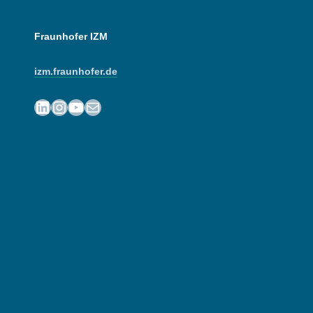
Fraunhofer IZM
izm.fraunhofer.de
LinkedIn
Instagram
YouTube
E-Mail