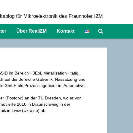
tsblog für Mikroelektronik des Fraunhofer IZM
ter
Über RealIZM
Kontakt
SID im Bereich »BEoL Metallization« tätig.
ch auf die Bereiche Galvanik, Nassätzung und
als GmbH als Prozessingenieur im Automotive-
er (Postdoc) an der TU Dresden, wo er von
omovierte 2010 in Braunschweig in der
ik in Lwiw (Ukraine) ab.