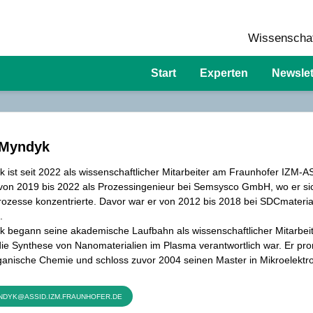
Wissenschaf
Start
Experten
Newslet
 Myndyk
ist seit 2022 als wissenschaftlicher Mitarbeiter am Fraunhofer IZM-AS
 von 2019 bis 2022 als Prozessingenieur bei Semsysco GmbH, wo er si
Prozesse konzentrierte. Davor war er von 2012 bis 2018 bei SDCmateri
.
 begann seine akademische Laufbahn als wissenschaftlicher Mitarbeit
die Synthese von Nanomaterialien im Plasma verantwortlich war. Er pr
anische Chemie und schloss zuvor 2004 seinen Master in Mikroelektron
DYK@ASSID.IZM.FRAUNHOFER.DE