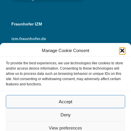
Fraunhofer IZM
izm.fraunhofer.de
Manage Cookie Consent
LinkedIn
Instagram
YouTube
E-Mail
To provide the best experiences, we use technologies like cookies to store
and/or access device information. Consenting to these technologies will
allow us to process data such as browsing behavior or unique IDs on this
Impressum
site. Not consenting or withdrawing consent, may adversely affect certain
features and functions.
Datenschutzerklärung
Accept
Cookie Policy (EU)
Kommentarrichtlinie
Deny
View preferences