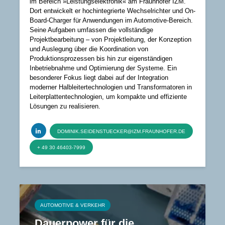
im Bereich »Leistungselektronik« am Fraunhofer IZM.
Dort entwickelt er hochintegrierte Wechselrichter und On-
Board-Charger für Anwendungen im Automotive-Bereich.
Seine Aufgaben umfassen die vollständige
Projektbearbeitung – von Projektleitung, der Konzeption
und Auslegung über die Koordination von
Produktionsprozessen bis hin zur eigenständigen
Inbetriebnahme und Optimierung der Systeme. Ein
besonderer Fokus liegt dabei auf der Integration
moderner Halbleitertechnologien und Transformatoren in
Leiterplattentechnologien, um kompakte und effiziente
Lösungen zu realisieren.
DOMINIK.SEIDENSTUECKER@IZM.FRAUNHOFER.DE
+ 49 30 46403-7999
AUTOMOTIVE & VERKEHR
Dauerpower für die