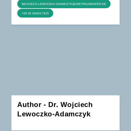
WOJCIECH.LEWOCZKO-ADAMCZYK@IZM.FRAUNHOFER.DE
+49 30 46403-7925
Author - Dr. Wojciech
Lewoczko-Adamczyk