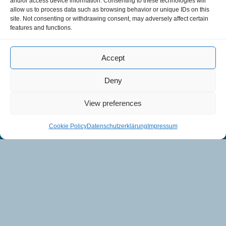
and/or access device information. Consenting to these technologies will
Zuverlässigkeit
allow us to process data such as browsing behavior or unique IDs on this
site. Not consenting or withdrawing consent, may adversely affect certain
Öko-Design elektronischer Produkte
features and functions.
Accept
Fraunhofer IZM
Deny
izm.fraunhofer.de
View preferences
LinkedIn
Instagram
YouTube
E-Mail
Cookie Policy
Datenschutzerklärung
Impressum
Impressum
Datenschutzerklärung
Cookie Policy (EU)
Kommentarrichtlinie