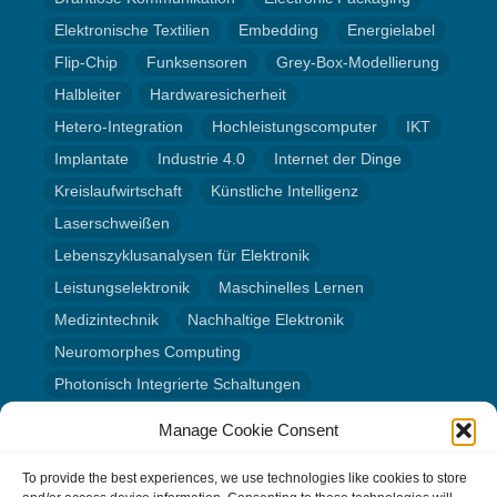
Elektronische Textilien
Embedding
Energielabel
Flip-Chip
Funksensoren
Grey-Box-Modellierung
Halbleiter
Hardwaresicherheit
Hetero-Integration
Hochleistungscomputer
IKT
Implantate
Industrie 4.0
Internet der Dinge
Kreislaufwirtschaft
Künstliche Intelligenz
Laserschweißen
Lebenszyklusanalysen für Elektronik
Leistungselektronik
Maschinelles Lernen
Medizintechnik
Nachhaltige Elektronik
Neuromorphes Computing
Photonisch Integrierte Schaltungen
Quantum Technologien
Radar
Sensorik
Manage Cookie Consent
Wafer-Level-Capping
Wafer-Level-Packaging
To provide the best experiences, we use technologies like cookies to store
Wissenschaftskommunikation
Zirkuläres Design