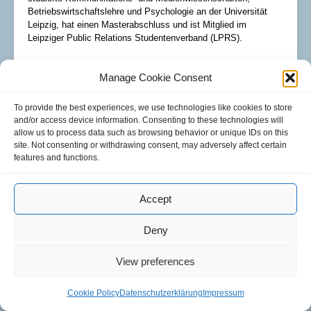
Betriebswirtschaftslehre und Psychologie an der Universität
Leipzig, hat einen Masterabschluss und ist Mitglied im
Leipziger Public Relations Studentenverband (LPRS).
VIEW ALL POSTS
Manage Cookie Consent
KATJA.ARNHOLD@IZM.FRAUNHOFER.DE
+49 30 46403-213
To provide the best experiences, we use technologies like cookies to store
and/or access device information. Consenting to these technologies will
allow us to process data such as browsing behavior or unique IDs on this
site. Not consenting or withdrawing consent, may adversely affect certain
features and functions.
Accept
Enrica Theuke
Deny
Enrica Theuke ist seit Mai 2023 als Werkstudentin am
View preferences
Fraunhofer IZM beschäftigt und Teil des RealIZM Blog-Teams.
Sie unterstützt beim Verfassen von Blogartikeln, der Recherche
zu verschiedensten Themen und der Vorbereitung und
Cookie Policy
Datenschutzerklärung
Impressum
Durchführung von Interviews. Zurückgreifen kann sie dabei auf