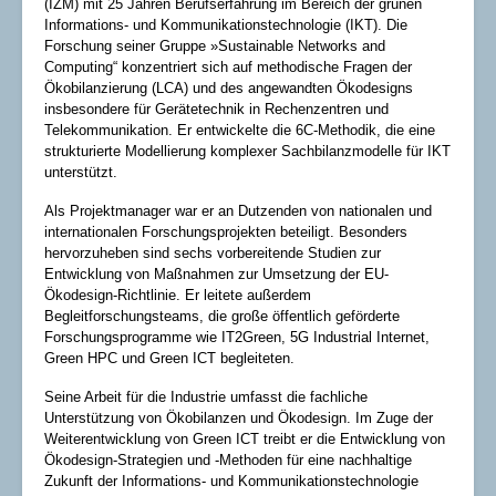
(IZM) mit 25 Jahren Berufserfahrung im Bereich der grünen
Informations- und Kommunikationstechnologie (IKT). Die
Forschung seiner Gruppe »Sustainable Networks and
Computing“ konzentriert sich auf methodische Fragen der
Ökobilanzierung (LCA) und des angewandten Ökodesigns
insbesondere für Gerätetechnik in Rechenzentren und
Telekommunikation. Er entwickelte die 6C-Methodik, die eine
strukturierte Modellierung komplexer Sachbilanzmodelle für IKT
unterstützt.
Als Projektmanager war er an Dutzenden von nationalen und
internationalen Forschungsprojekten beteiligt. Besonders
hervorzuheben sind sechs vorbereitende Studien zur
Entwicklung von Maßnahmen zur Umsetzung der EU-
Ökodesign-Richtlinie. Er leitete außerdem
Begleitforschungsteams, die große öffentlich geförderte
Forschungsprogramme wie IT2Green, 5G Industrial Internet,
Green HPC und Green ICT begleiteten.
Seine Arbeit für die Industrie umfasst die fachliche
Unterstützung von Ökobilanzen und Ökodesign. Im Zuge der
Weiterentwicklung von Green ICT treibt er die Entwicklung von
Ökodesign-Strategien und -Methoden für eine nachhaltige
Zukunft der Informations- und Kommunikationstechnologie