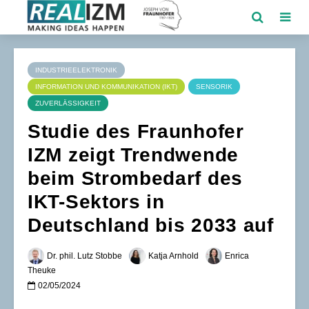
INDUSTRIEELEKTRONIK
INFORMATION UND KOMMUNIKATION (IKT)
SENSORIK
ZUVERLÄSSIGKEIT
Studie des Fraunhofer
IZM zeigt Trendwende
beim Strombedarf des
IKT-Sektors in
Deutschland bis 2033 auf
Dr. phil. Lutz Stobbe
Katja Arnhold
Enrica
Theuke
02/05/2024